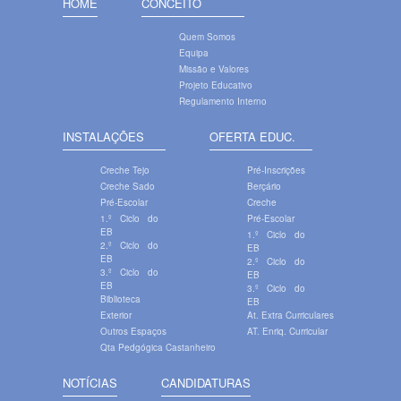
HOME
CONCEITO
Quem Somos
Equipa
Missão e Valores
Projeto Educativo
Regulamento Interno
INSTALAÇÕES
OFERTA EDUC.
Creche Tejo
Pré-Inscrições
Creche Sado
Berçário
Pré-Escolar
Creche
1.º Ciclo do
Pré-Escolar
EB
1.º Ciclo do
2.º Ciclo do
EB
EB
2.º Ciclo do
3.º Ciclo do
EB
EB
3.º Ciclo do
Biblioteca
EB
Exterior
At. Extra Curriculares
Outros Espaços
AT. Enriq. Curricular
Qta Pedgógica Castanheiro
NOTÍCIAS
CANDIDATURAS