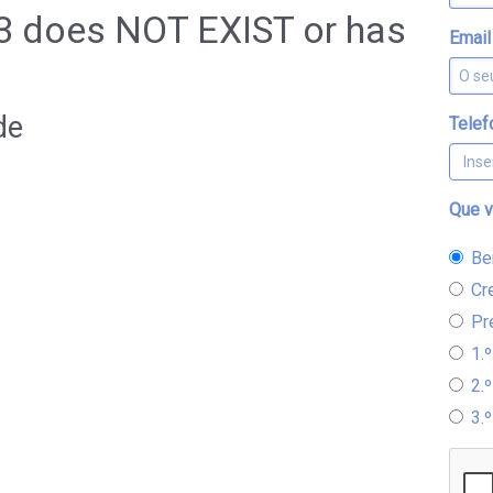
#3 does NOT EXIST or has
Emai
de
Telef
Que v
Be
Cr
Pr
1.
2.
3.