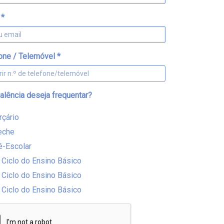
l
*
one / Telemóvel
*
alência deseja frequentar?
rçário
eche
é-Escolar
º Ciclo do Ensino Básico
º Ciclo do Ensino Básico
º Ciclo do Ensino Básico