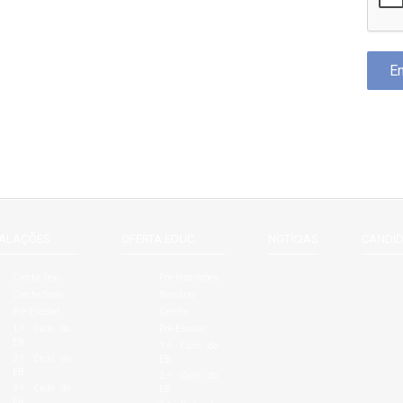
TALAÇÕES
OFERTA EDUC.
NOTÍCIAS
CANDI
Creche Tejo
Pré-Inscrições
Creche Sado
Berçário
Pré-Escolar
Creche
1.º Ciclo do
Pré-Escolar
EB
1.º Ciclo do
2.º Ciclo do
EB
EB
2.º Ciclo do
3.º Ciclo do
EB
EB