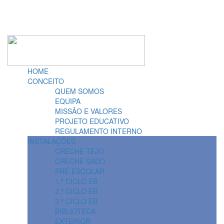
HOME
CONCEITO
QUEM SOMOS
EQUIPA
MISSÃO E VALORES
PROJETO EDUCATIVO
REGULAMENTO INTERNO
INSTALAÇÕES
CRECHE TEJO
CRECHE SADO
PRÉ-ESCOLAR
1.º CICLO EB
2.º CICLO EB
3.º CICLO EB
BIBLIOTECA
EXTERIOR