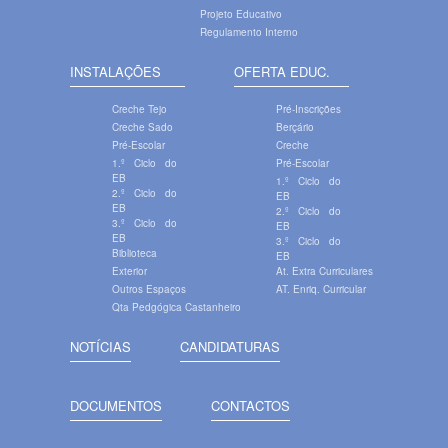
Projeto Educativo
Regulamento Interno
INSTALAÇÕES
OFERTA EDUC.
Creche Tejo
Pré-Inscrições
Creche Sado
Berçário
Pré-Escolar
Creche
1.º Ciclo do
Pré-Escolar
EB
1.º Ciclo do
2.º Ciclo do
EB
EB
2.º Ciclo do
3.º Ciclo do
EB
EB
3.º Ciclo do
Biblioteca
EB
Exterior
At. Extra Curriculares
Outros Espaços
AT. Enriq. Curricular
Qta Pedgógica Castanheiro
NOTÍCIAS
CANDIDATURAS
DOCUMENTOS
CONTACTOS