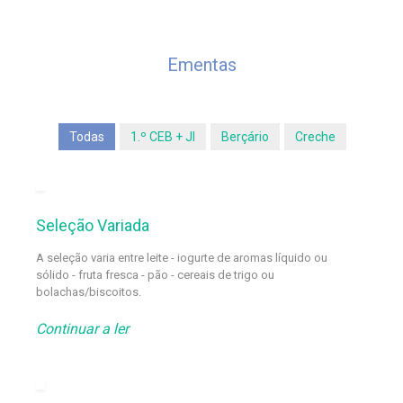
Ementas
Todas
1.º CEB + JI
Berçário
Creche
Seleção Variada
A seleção varia entre leite - iogurte de aromas líquido ou
sólido - fruta fresca - pão - cereais de trigo ou
bolachas/biscoitos.
Continuar a ler