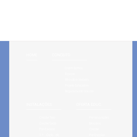
HOME
CONCEITO
Quem Somos
Equipa
Missão e Valores
Projeto Educativo
Regulamento Interno
INSTALAÇÕES
OFERTA EDUC.
Creche Tejo
Pré-Inscrições
Creche Sado
Berçário
Pré-Escolar
Creche
1.º Ciclo do
Pré-Escolar