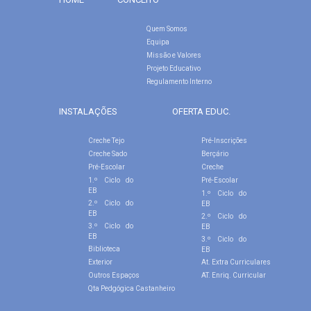
Quem Somos
Equipa
Missão e Valores
Projeto Educativo
Regulamento Interno
INSTALAÇÕES
OFERTA EDUC.
Creche Tejo
Pré-Inscrições
Creche Sado
Berçário
Pré-Escolar
Creche
1.º Ciclo do
Pré-Escolar
EB
1.º Ciclo do
2.º Ciclo do
EB
EB
2.º Ciclo do
3.º Ciclo do
EB
EB
3.º Ciclo do
Biblioteca
EB
Exterior
At. Extra Curriculares
Outros Espaços
AT. Enriq. Curricular
Qta Pedgógica Castanheiro