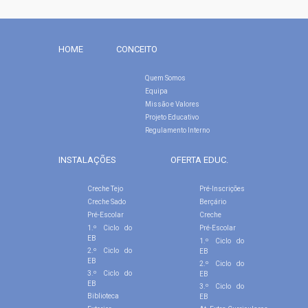
HOME
CONCEITO
Quem Somos
Equipa
Missão e Valores
Projeto Educativo
Regulamento Interno
INSTALAÇÕES
OFERTA EDUC.
Creche Tejo
Pré-Inscrições
Creche Sado
Berçário
Pré-Escolar
Creche
1.º Ciclo do
Pré-Escolar
EB
1.º Ciclo do
2.º Ciclo do
EB
EB
2.º Ciclo do
3.º Ciclo do
EB
EB
3.º Ciclo do
Biblioteca
EB