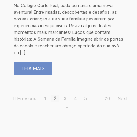
No Colégio Corte Real, cada semana é uma nova
aventura! Entre risadas, descobertas e desafios, as
nossas crianças e as suas famílias passaram por
experiências inesquecíveis. Reviva alguns destes
momentos mais marcantes! Laços que contam
histórias: A Semana da Família Imagine abrir as portas
da escola e receber um abraço apertado da sua avó
ou […]
LEIA MAIS
Previous
1
2
3
4
5
…
20
Next