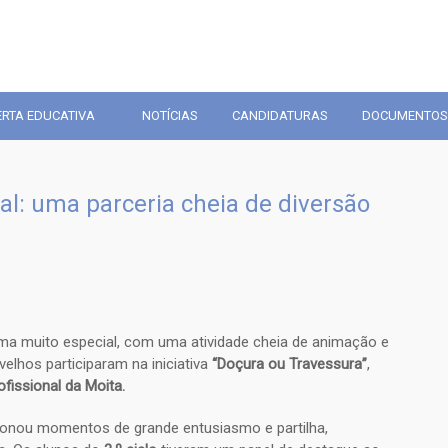
ERTA EDUCATIVA
NOTÍCIAS
CANDIDATURAS
DOCUMENTOS
al: uma parceria cheia de diversão
rma muito especial, com uma atividade cheia de animação e
velhos participaram na iniciativa
“Doçura ou Travessura”
,
fissional da Moita.
cionou momentos de grande entusiasmo e partilha,