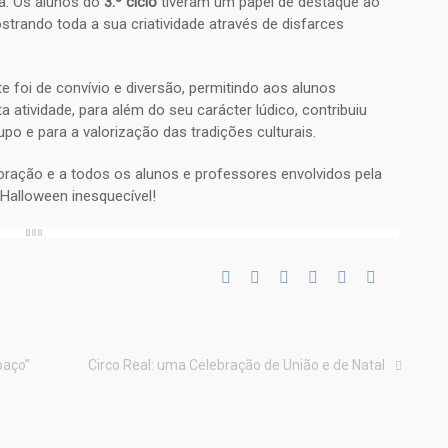
a. Os alunos do
3.º ciclo
tiveram um papel de destaque ao
strando toda a sua criatividade através de disfarces
e foi de convívio e diversão, permitindo aos alunos
 atividade, para além do seu carácter lúdico, contribuiu
o e para a valorização das tradições culturais.
oração e a todos os alunos e professores envolvidos pela
Halloween inesquecível!
paço”
Circo Real: uma Celebração de União e de Natal