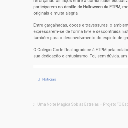
reforçando os laços entre a comunidade educativ
participarem no
desfile de Halloween da ETPM
, mo
originais e muita alegria.
Entre gargalhadas, doces e travessuras, o ambient
expressarem-se de forma livre e descontraída. Esta
também para o desenvolvimento do espírito de grup
O Colégio Corte Real agradece à ETPM pela colab
sua dedicação e entusiasmo. Foi, sem dúvida, um 
Notícias
Uma Noite Mágica Sob as Estrelas – Projeto “O Es