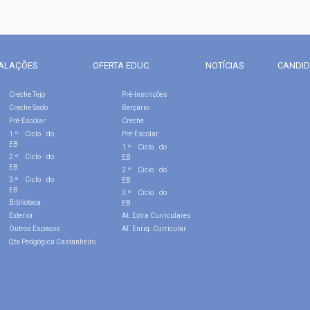
TALAÇÕES
OFERTA EDUC.
NOTÍCIAS
CANDI
Creche Tejo
Pré-Inscrições
Creche Sado
Berçário
Pré-Escolar
Creche
1.º Ciclo do
Pré-Escolar
EB
1.º Ciclo do
2.º Ciclo do
EB
EB
2.º Ciclo do
3.º Ciclo do
EB
EB
3.º Ciclo do
Biblioteca
EB
Exterior
At. Extra Curriculares
Outros Espaços
AT. Enriq. Curricular
Qta Pedgógica Castanheiro